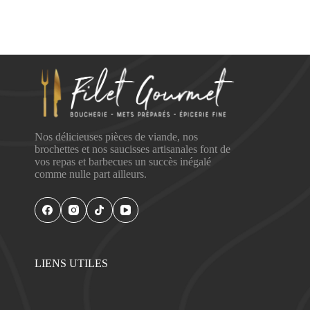
Nos délicieuses pièces de viande, nos
brochettes et nos saucisses artisanales font de
vos repas et barbecues un succès inégalé
comme nulle part ailleurs.
LIENS UTILES