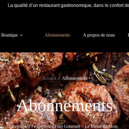
 d’un restaurant gastronomique, dans le confort de votre maison 
Boutique
Abonnements
A propos de nous
Accueil
/
Abonnements
Abonnements
Rejoignez l’expérience Filet Gourmet – Le Menu du Mois